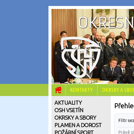
OKRESN
KONTAKTY
OKRSKY A SBO
AKTUALITY
Přehle
OSH VSETÍN
OKRSKY A SBORY
Filtr se
PLAMEN A DOROST
POŽÁRNÍ SPORT
Právě s