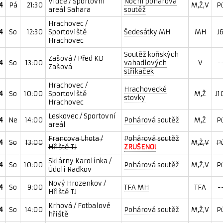
Vidče / Sportovní
Noční pohárová
4
Pá
21:30
M,Ž,V
P
areál Sahara
soutěž
Hrachovec /
4
So
12:30
Sportoviště
Šedesátky MH
MH
J
Hrachovec
Soutěž koňských
Zašová / Před KD
4
So
13:00
vahadlových
V
-
Zašová
stříkaček
Hrachovec /
Hrachovecké
4
So
10:00
Sportoviště
M,Ž
J1
stovky
Hrachovec
Leskovec / Sportovní
4
Ne
14:00
Pohárová soutěž
M,Ž
P
areál
Francova Lhota /
Pohárová soutěž
4
So
13:00
M,Ž,V
P
Hřiště TJ
ZRUŠENO!
Sklárny Karolínka /
4
So
10:00
Pohárová soutěž
M,Ž,V
P
Údolí Raďkov
Nový Hrozenkov /
4
So
9:00
TFA MH
TFA
-
Hřiště TJ
Krhová / Fotbalové
4
So
14:00
Pohárová soutěž
M,Ž,V
P
hřiště