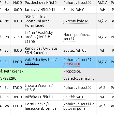
4
So
14:00
Pozděchov / Hřiště
Pohárová soutěž
M,Ž,V
P
4
Ne
8:00
Jarcová / Hřiště TJ
Soutěž MH OL
MH
P
OSH Vsetín /
4
Ne
8:00
Sportovní areál
Okresní kolo PS
M,Ž,V
P
Horní Lideč
Lešná / Hasičský
Noční pohárová
4
Pá
21:30
areál Výletiště
M,Ž,V
P
soutěž
Lešná
Kunovice / Cvičiště
4
So
8:00
Soutěž MH OL
MH
P
SDH Kunovice
Valašská Bystřice /
Pohárová soutěž
4
So
13:00
M,Ž,V
P
Hřiště TJ
ZRUŠENO!
á:
Petr Křenek
Propozice:
737983290
Výsledkové listiny:
Lhota u Vsetína /
4
So
17:00
Pohárová soutěž
M,Ž
P
Hřiště
4
So
8:00
Růžďka / Hřiště TJ
Soutěž MH OL
MH
P
Horní Bečva / U
Pohárová soutěž o
4
Pá
13:00
M,Ž
P
hasičské zbrojnice
putovní pohár