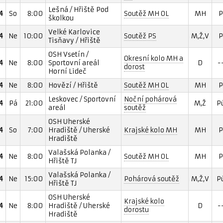
Lešná / Hřiště Pod
4
So
8:00
Soutěž MH OL
MH
P
školkou
Velké Karlovice
4
Ne
10:00
Soutěž PS
M,Ž,V
P
Tisňavy / Hřiště
OSH Vsetín /
Okresní kolo MH a
4
Ne
8:00
Sportovní areál
D
-
dorost
Horní Lideč
4
Ne
8:00
Hovězí / Hřiště
Soutěž MH OL
MH
P
Leskovec / Sportovní
Noční pohárová
4
Pá
21:00
M,Ž
P
areál
soutěž
OSH Uherské
4
So
7:00
Hradiště / Uherské
Krajské kolo MH
MH
P
Hradiště
Valašská Polanka /
4
Ne
8:00
Soutěž MH OL
MH
P
Hřiště TJ
Valašská Polanka /
4
Ne
15:00
Pohárová soutěž
M,Ž,V
P
Hřiště TJ
OSH Uherské
Krajské kolo
4
Ne
8:00
Hradiště / Uherské
D
-
dorostu
Hradiště