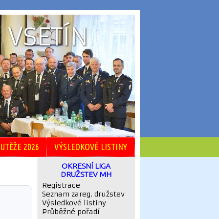
 VSETÍN
UTĚŽE 2026
VÝSLEDKOVÉ LISTINY
OKRESNÍ LIGA
DRUŽSTEV MH
Registrace
Seznam zareg. družstev
Výsledkové listiny
Průběžné pořadí