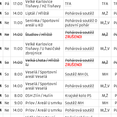
Velké Karlovice
4
Pá
17:00
TFA
TFA
T
Tisňavy / HZ Tisňavy
4
So
14:00
Liptál / Hřiště
Pohárová soutěž
M,Ž
P
Seninka / Sportovní
Pohárová soutěž O
4
Ne
11:00
M,Ž,V
P
areál u KD
putovní pohár
Pohárová soutěž
4
Ne
14:00
Študlov / Hřiště
M,Ž
P
ZRUŠENO!
Velké Karlovice
4
Ne
11:00
Tisňavy / U hasičské
Pohárová soutěž
M,Ž,V
P
zbrojnice
Velká Lhota / Hřiště
Pohárová soutěž
4
So
14:00
M,Ž
P
TJ
ZRUŠENO!
Veselá / Sportovní
4
So
8:00
Soutěž MH OL
MH
P
areál Veselá
Veselá / Sportovní
4
So
14:00
Pohárová soutěž
M,Ž,V
P
areál Veselá
4
So
8:00
OSH Zlín / Hulín
Krajské kolo PS
M,Ž
P
4
Ne
9:00
Prlov / Areál U smrku
Soutěž MH
MH
P
4
Ne
14:00
Prlov / Areál U smrku
Pohárová soutěž
M,Ž,V
P