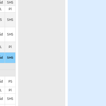
úd
SHS
L
Pl
S
SHS
úd
SHS
L
Pl
úd
SHS
úd
PS
L
Pl
úd
SHS