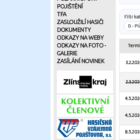
POJIŠTĚNÍ
TFA
Filtr ka
ZASLOUŽILÍ HASIČI
D - PÚ
DOKUMENTY
ODKAZY NA WEBY
ODKAZY NA FOTO -
Termí
GALERIE
ZASÍLÁNÍ NOVINEK
3.2.202
2.3.202
4.5.202
4.5.202
8.5.202