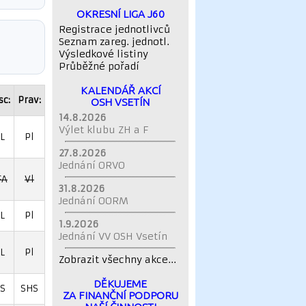
OKRESNÍ LIGA J60
Registrace jednotlivců
Seznam zareg. jednotl.
Výsledkové listiny
Průběžné pořadí
KALENDÁŘ AKCÍ
sc:
Prav:
OSH VSETÍN
14.8.2026
Výlet klubu ZH a F
L
Pl
27.8.2026
Jednání ORVO
FA
Vl
31.8.2026
Jednání OORM
L
Pl
1.9.2026
Jednání VV OSH Vsetín
L
Pl
Zobrazit všechny akce...
DĚKUJEME
S
SHS
ZA FINANČNÍ PODPORU