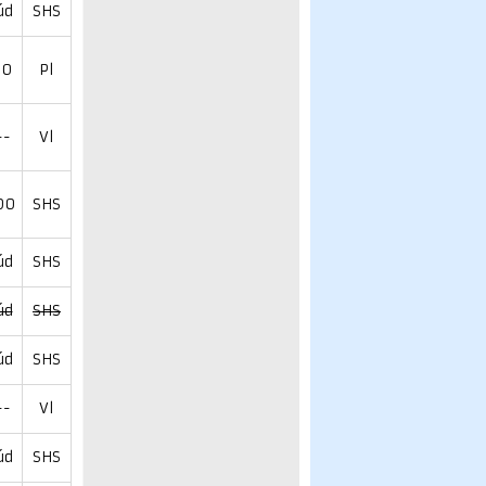
úd
SHS
60
Pl
--
Vl
00
SHS
úd
SHS
úd
SHS
úd
SHS
--
Vl
úd
SHS