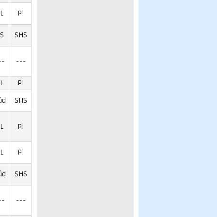
L
Pl
S
SHS
--
---
L
Pl
úd
SHS
L
Pl
L
Pl
úd
SHS
--
---