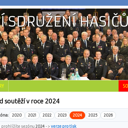
Í SDRUŽENÍ HASIČŮ
RY
SO
d soutěží v roce 2024
zóna:
2020
2021
2022
2023
2024
2025
2026
i prohlížíte sezónu
2024
->
verze pro tisk