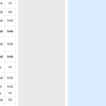
FA
Vl
úd
PS
úd
SHS
úd
SHS
úd
SHS
úd
SHS
L
Pl
úd
SHS
S
SHS
L
Pl
úd
PS