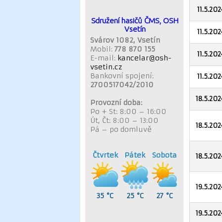
11.5.202
Sdružení hasičů ČMS, OSH
Vsetín
11.5.202
Svárov 1082, Vsetín
Mobil:
778 870 155
11.5.202
E-mail:
kancelar@osh-
vsetin.cz
Bankovní spojení:
11.5.202
2700517042/2010
18.5.202
Provozní doba:
Po + St: 8:00 – 16:00
Út, Čt: 8:00 – 13:00
18.5.202
Pá – po domluvě
Čtvrtek
Pátek
Sobota
18.5.202
19.5.202
35 °C
25 °C
27 °C
19.5.202