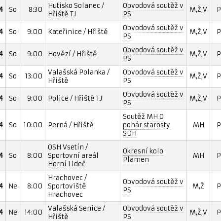
Hutisko Solanec /
Obvodová soutěž v
4
So
8:30
M,Ž,V
P
Hřiště TJ
PS
Obvodová soutěž v
4
So
9:00
Kateřinice / Hřiště
M,Ž,V
P
PS
Obvodová soutěž v
4
So
9:00
Hovězí / Hřiště
M,Ž,V
P
PS
Valašská Polanka /
Obvodová soutěž v
4
So
13:00
M,Ž,V
P
Hřiště
PS
Obvodová soutěž v
4
So
9:00
Police / Hřiště TJ
M,Ž,V
P
PS
Soutěž MH O
4
So
10:00
Perná / Hřiště
pohár starosty
MH
P
SDH
OSH Vsetín /
Okresní kolo
4
So
8:00
Sportovní areál
MH
P
Plamen
Horní Lideč
Hrachovec /
Obvodová soutěž v
4
Ne
8:00
Sportoviště
M,Ž
P
PS
Hrachovec
Valašská Senice /
Obvodová soutěž v
4
Ne
14:00
M,Ž,V
P
Hřiště
PS