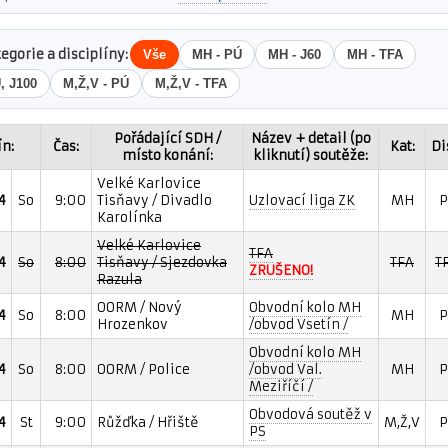
tegorie a disciplíny:
Vše
MH - PÚ
MH - J60
MH - TFA
, J100
M,Ž,V - PÚ
M,Ž,V - TFA
Pořádající SDH /
Název + detail (po
n:
Čas:
Kat:
Di
místo konání:
kliknutí) soutěže:
Velké Karlovice
4
So
9:00
Tisňavy / Divadlo
Uzlovací liga ZK
MH
P
Karolínka
Velké Karlovice
TFA
4
So
8:00
Tisňavy / Sjezdovka
TFA
T
ZRUŠENO!
Razula
OORM / Nový
Obvodní kolo MH
4
So
8:00
MH
P
Hrozenkov
/obvod Vsetín /
Obvodní kolo MH
4
So
8:00
OORM / Police
/obvod Val.
MH
P
Meziříčí /
Obvodová soutěž v
4
St
9:00
Růžďka / Hřiště
M,Ž,V
P
PS