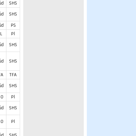
úd
SHS
úd
SHS
úd
PS
L
Pl
úd
SHS
úd
SHS
FA
TFA
úd
SHS
60
Pl
úd
SHS
60
Pl
úd
SHS