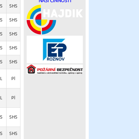
NAŠÍ ČINNOSTI
S
SHS
S
SHS
S
SHS
S
SHS
S
SHS
L
Pl
L
Pl
S
SHS
S
SHS