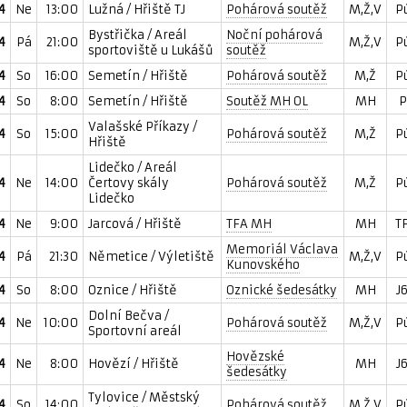
4
Ne
13:00
Lužná / Hřiště TJ
Pohárová soutěž
M,Ž,V
P
Bystřička / Areál
Noční pohárová
4
Pá
21:00
M,Ž,V
P
sportoviště u Lukášů
soutěž
4
So
16:00
Semetín / Hřiště
Pohárová soutěž
M,Ž
P
4
So
8:00
Semetín / Hřiště
Soutěž MH OL
MH
P
Valašské Příkazy /
4
So
15:00
Pohárová soutěž
M,Ž
P
Hřiště
Lidečko / Areál
4
Ne
14:00
Čertovy skály
Pohárová soutěž
M,Ž
P
Lidečko
4
Ne
9:00
Jarcová / Hřiště
TFA MH
MH
T
Memoriál Václava
4
Pá
21:30
Němetice / Výletiště
M,Ž,V
P
Kunovského
4
So
8:00
Oznice / Hřiště
Oznické šedesátky
MH
J
Dolní Bečva /
4
Ne
10:00
Pohárová soutěž
M,Ž,V
P
Sportovní areál
Hovězské
4
Ne
8:00
Hovězí / Hřiště
MH
J
šedesátky
Tylovice / Městský
4
So
14:00
Pohárová soutěž
M,Ž,V
P