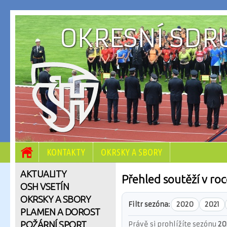
OKRESNÍ SDRU
KONTAKTY
OKRSKY A SBORY
AKTUALITY
Přehled soutěží v ro
OSH VSETÍN
OKRSKY A SBORY
Filtr sezóna:
2020
2021
PLAMEN A DOROST
POŽÁRNÍ SPORT
Právě si prohlížíte sezónu
20