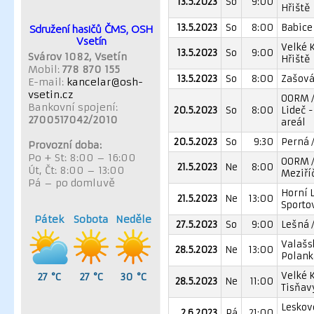
13.5.2023
So
9:00
Hřiště
13.5.2023
So
8:00
Babice 
Sdružení hasičů ČMS, OSH
Vsetín
Velké K
13.5.2023
So
9:00
Svárov 1082, Vsetín
Hřiště
Mobil:
778 870 155
13.5.2023
So
8:00
Zašová
E-mail:
kancelar@osh-
vsetin.cz
OORM /
Bankovní spojení:
20.5.2023
So
8:00
Lideč -
2700517042/2010
areál
20.5.2023
So
9:30
Perná /
Provozní doba:
Po + St: 8:00 – 16:00
OORM /
21.5.2023
Ne
8:00
Út, Čt: 8:00 – 13:00
Meziří
Pá – po domluvě
Horní L
21.5.2023
Ne
13:00
Sporto
Pátek
Sobota
Neděle
27.5.2023
So
9:00
Lešná /
Valašs
28.5.2023
Ne
13:00
Polanka
Velké 
27 °C
27 °C
30 °C
28.5.2023
Ne
11:00
Tisňavy
Leskov
2.6.2023
Pá
21:00