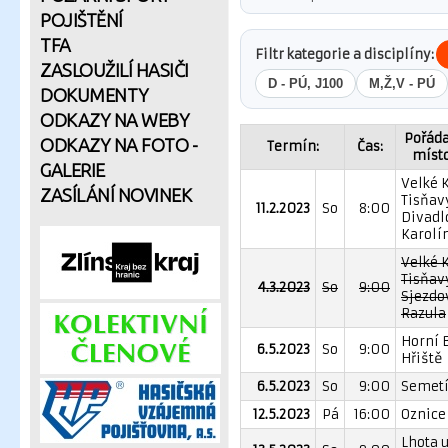
POJIŠTĚNÍ
TFA
Filtr kategorie a disciplíny:
ZASLOUŽILÍ HASIČI
D - PÚ, J100
M,Ž,V - PÚ
DOKUMENTY
ODKAZY NA WEBY
Pořáda
ODKAZY NA FOTO -
Termín:
Čas:
místo
GALERIE
Velké 
ZASÍLÁNÍ NOVINEK
Tisňavy
11.2.2023
So
8:00
Divadl
Karolí
Velké 
Tisňavy
4.3.2023
So
9:00
Sjezdo
Razula
Horní 
6.5.2023
So
9:00
Hřiště
6.5.2023
So
9:00
Semetí
12.5.2023
Pá
16:00
Oznice 
Lhota u