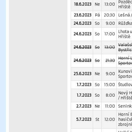
Pozděc
18.6.2023
Ne
13:00
Hřiště
23.6.2023
Pá
20:30
Lešná /
24.6.2023
So
9:00
Růžďka
Lhota u
24.6.2023
So
17:00
Hřiště
Valašs
24.6.2023
So
13:00
Bystřic
Horní L
24.6.2023
So
21:30
Sporto
Kunovi
25.6.2023
Ne
9:00
Sporto
1.7.2023
So
15:00
Študlov
Nový H
1.7.2023
So
8:00
/ Hřišt
2.7.2023
Ne
11:00
Seninka
Horní 
5.7.2023
St
12:00
hasičs
zbrojn