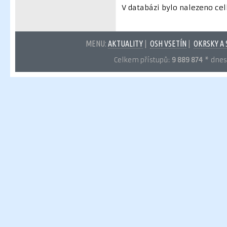
V databázi bylo nalezeno c
MENU:
AKTUALITY
|
OSH VSETÍN
|
OKRSKY A
Celkem přístupů:
9 889 874
* dnes